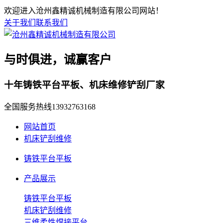
欢迎进入沧州鑫精诚机械制造有限公司网站！
关于我们
联系我们
与时俱进，诚赢客户
十年铸铁平台平板、机床维修铲刮厂家
全国服务热线
13932763168
网站首页
机床铲刮维修
铸铁平台平板
产品展示
铸铁平台平板
机床铲刮维修
三维柔性焊接平台