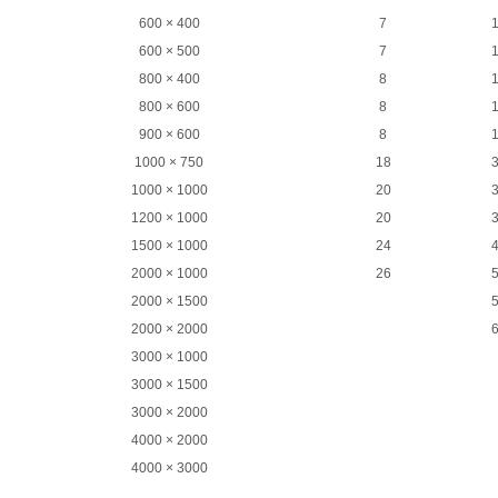
600 × 400
7
600 × 500
7
800 × 400
8
800 × 600
8
900 × 600
8
1000 × 750
18
1000 × 1000
20
1200 × 1000
20
1500 × 1000
24
2000 × 1000
26
2000 × 1500
2000 × 2000
3000 × 1000
3000 × 1500
3000 × 2000
4000 × 2000
4000 × 3000