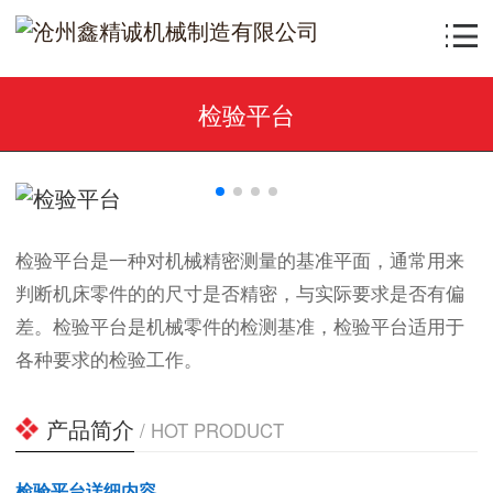
检验平台
检验平台是一种对机械精密测量的基准平面，通常用来
判断机床零件的的尺寸是否精密，与实际要求是否有偏
差。检验平台是机械零件的检测基准，检验平台适用于
各种要求的检验工作。
产品简介
/ HOT PRODUCT
检验平台详细内容