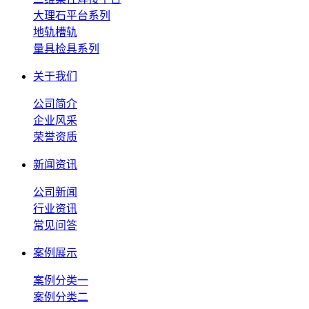
大理石平台系列
地轨槽轨
量具检具系列
关于我们
公司简介
企业风采
荣誉资质
新闻资讯
公司新闻
行业资讯
常见问答
案例展示
案例分类一
案例分类二