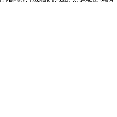
T型槽直线度，1000测量长度为0.035，大允差为0.12。硬度为