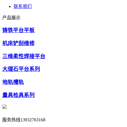
联系我们
产品展示
铸铁平台平板
机床铲刮维修
三维柔性焊接平台
大理石平台系列
地轨槽轨
量具检具系列
服务热线
13932763168