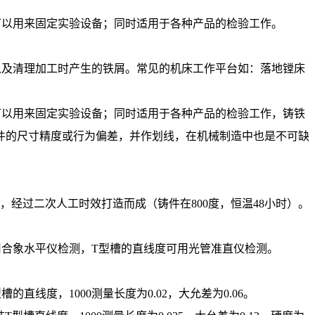
可以用来固定实验设备；同时适用于各种产品的检验工作。
以及清理加工时产生的铁屑。常见的机床工作平台如：落地镗床
可以用来固定实验设备；同时适用于各种产品的检验工作，铸铁
件的尺寸精度或行为偏差，并作划线，在机械制造中也是不可缺
经过二次人工时效打造而成（铸件在800度，恒温48小时）。
用合象水平仪检测，T型槽的直线度可用光管准直仪检测。
的直线度，1000测量长度为0.02，大允差为0.06。