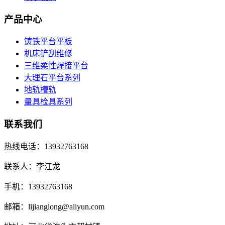
产品中心
铸铁平台平板
机床铲刮维修
三维柔性焊接平台
大理石平台系列
地轨槽轨
量具检具系列
联系我们
热线电话：13932763168
联系人：李江龙
手机：13932763168
邮箱：lijianglong@aliyun.com