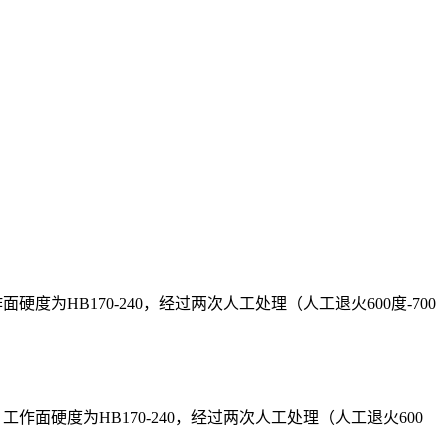
为HB170-240，经过两次人工处理（人工退火600度-700
00，工作面硬度为HB170-240，经过两次人工处理（人工退火600