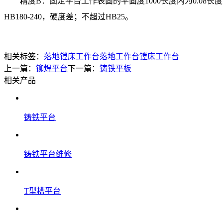
精度B：固定平台工作表面的平面度1000长度内为0.08长度，
HB180-240，硬度差；不超过HB25。
相关标签：
落地镗床工作台
落地工作台
镗床工作台
上一篇：
铆焊平台
下一篇：
铸铁平板
相关产品
铸铁平台
铸铁平台维修
T型槽平台