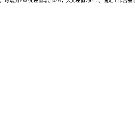
每增加1000允差值增加0.03，大允差值为0.15。固定工作台基准