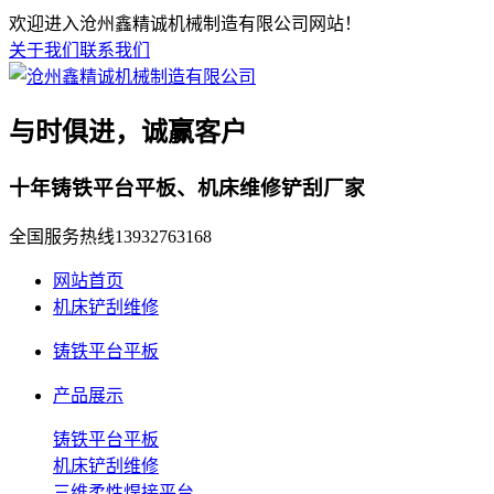
欢迎进入沧州鑫精诚机械制造有限公司网站！
关于我们
联系我们
与时俱进，诚赢客户
十年铸铁平台平板、机床维修铲刮厂家
全国服务热线
13932763168
网站首页
机床铲刮维修
铸铁平台平板
产品展示
铸铁平台平板
机床铲刮维修
三维柔性焊接平台