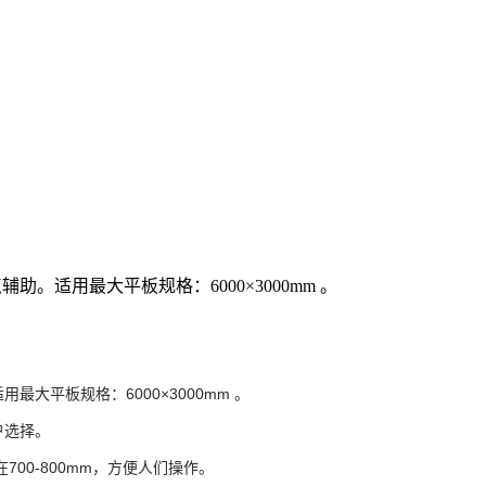
。适用最大平板规格：6000×3000mm 。
大平板规格：6000×3000mm 。
户选择。
00-800mm，方便人们操作。