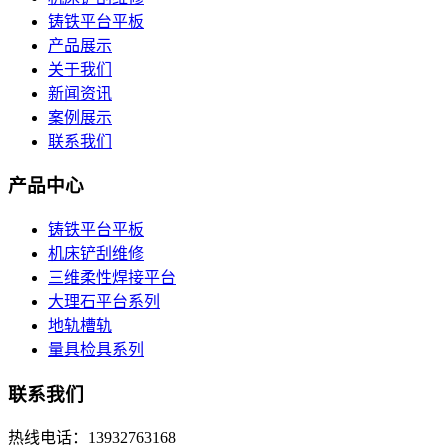
铸铁平台平板
产品展示
关于我们
新闻资讯
案例展示
联系我们
产品中心
铸铁平台平板
机床铲刮维修
三维柔性焊接平台
大理石平台系列
地轨槽轨
量具检具系列
联系我们
热线电话：13932763168