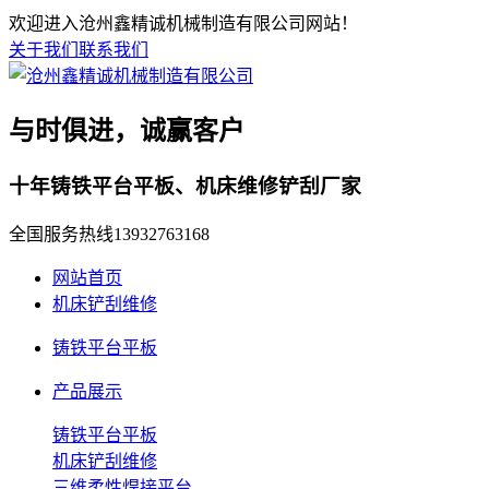
欢迎进入沧州鑫精诚机械制造有限公司网站！
关于我们
联系我们
与时俱进，诚赢客户
十年铸铁平台平板、机床维修铲刮厂家
全国服务热线
13932763168
网站首页
机床铲刮维修
铸铁平台平板
产品展示
铸铁平台平板
机床铲刮维修
三维柔性焊接平台