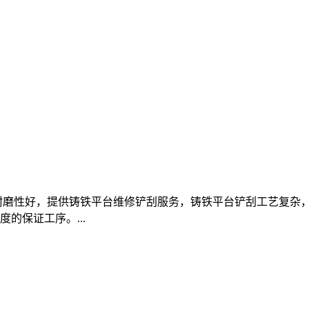
耐磨性好，提供铸铁平台维修铲刮服务，铸铁平台铲刮工艺复杂
的保证工序。...