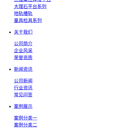
大理石平台系列
地轨槽轨
量具检具系列
关于我们
公司简介
企业风采
荣誉资质
新闻资讯
公司新闻
行业资讯
常见问答
案例展示
案例分类一
案例分类二