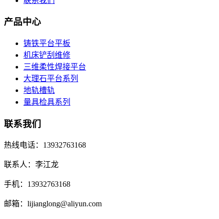
铸铁平台平板
机床铲刮维修
三维柔性焊接平台
大理石平台系列
地轨槽轨
量具检具系列
联系我们
热线电话：13932763168
联系人：李江龙
手机：13932763168
邮箱：lijianglong@aliyun.com
地址：河北省泊头市郝村镇