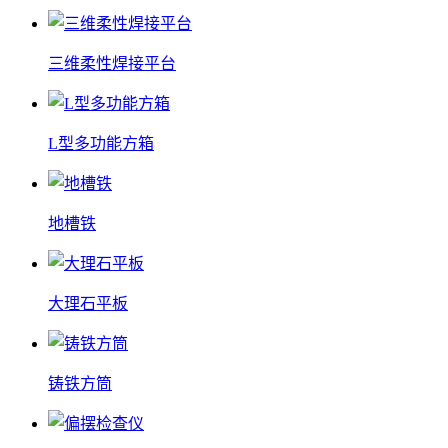
三维柔性焊接平台
L型多功能方箱
地槽铁
大理石平板
铸铁方筒
偏摆检查仪